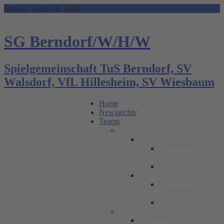
Skip
Sunday, August 9, 2026
to
content
SG Berndorf/W/H/W
Spielgemeinschaft TuS Berndorf, SV
Walsdorf, VfL Hillesheim, SV Wiesbaum
Home
Newsarchiv
Teams
Senioren
I.Mannschaft
Ergebnisse /
Tabelle
Spielberichte
II.Mannschaft
Ergebnisse /
Tabelle
Spielberichte
Junioren
A-Jugend