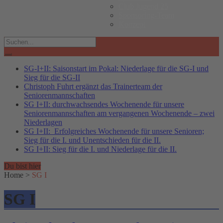
Club Jugend 25
Sponsoring-Team
Konzept
Search
for:
SG-I+II: Saisonstart im Pokal: Niederlage für die SG-I und
Sieg für die SG-II
Christoph Fuhrt ergänzt das Trainerteam der
Seniorenmannschaften
SG I+II: durchwachsendes Wochenende für unsere
Seniorenmannschaften am vergangenen Wochenende – zwei
Niederlagen
SG I+II: Erfolgreiches Wochenende für unsere Senioren;
Sieg für die I. und Unentschieden für die II.
SG I+II: Sieg für die I. und Niederlage für die II.
Du bist hier
Home
>
SG I
SG I