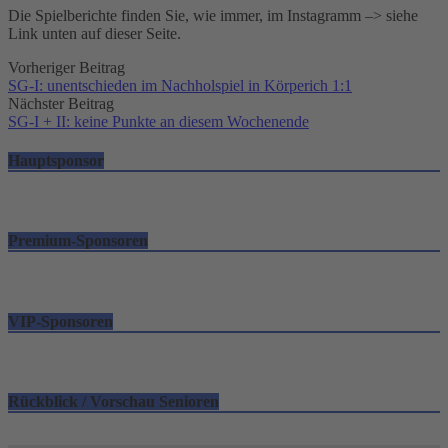
Die Spielberichte finden Sie, wie immer, im Instagramm –> siehe
Link unten auf dieser Seite.
Post
Vorheriger Beitrag
SG-I: unentschieden im Nachholspiel in Körperich 1:1
navigation
Nächster Beitrag
SG-I + II: keine Punkte an diesem Wochenende
Hauptsponsor
Premium-Sponsoren
VIP-Sponsoren
Rückblick / Vorschau Senioren