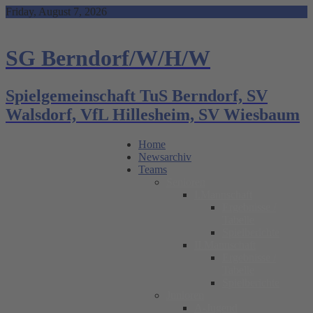
Skip
Friday, August 7, 2026
to
content
SG Berndorf/W/H/W
Spielgemeinschaft TuS Berndorf, SV
Walsdorf, VfL Hillesheim, SV Wiesbaum
Home
Newsarchiv
Teams
Senioren
I.Mannschaft
Ergebnisse /
Tabelle
Spielberichte
II.Mannschaft
Ergebnisse /
Tabelle
Spielberichte
Junioren
A-Jugend