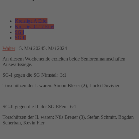
Kreisliga A Eifel
Kreisliga C-17 Eifel
SG I
SG II
Walter
-
5. Mai 2024
5. Mai 2024
An diesem Wochenende erzielten beide Seniorenmannschaften
Auswärtssiege.
SG-I gegen die SG Nimstal: 3:1
Torschützen der I. waren: Simon Bleser (2), Lucki Duvivier
SG-II gegen die II. der SG EFeu: 6:1
Torschützen der II. waren: Nils Breuer (3), Stefan Schmitt, Bogdan
Scherban, Kevin Fier