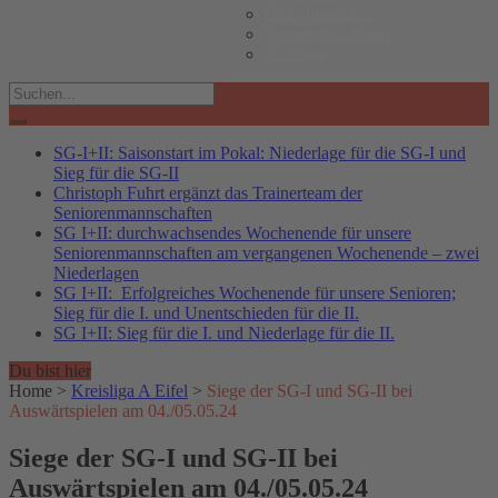
Club Jugend 25
Sponsoring-Team
Konzept
Search
for:
SG-I+II: Saisonstart im Pokal: Niederlage für die SG-I und
Sieg für die SG-II
Christoph Fuhrt ergänzt das Trainerteam der
Seniorenmannschaften
SG I+II: durchwachsendes Wochenende für unsere
Seniorenmannschaften am vergangenen Wochenende – zwei
Niederlagen
SG I+II: Erfolgreiches Wochenende für unsere Senioren;
Sieg für die I. und Unentschieden für die II.
SG I+II: Sieg für die I. und Niederlage für die II.
Du bist hier
Home
>
Kreisliga A Eifel
>
Siege der SG-I und SG-II bei
Auswärtspielen am 04./05.05.24
Siege der SG-I und SG-II bei
Auswärtspielen am 04./05.05.24