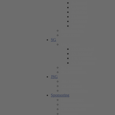
B-Jugend
C-Jugend
D-Jugend
EI-Jugend
F-Jugend
Bambini
Schiedsrichter
Alte Herren
SG
Die Vereine
TuS Berndorf
SV Walsdorf
VfL Hillesheim
SV Wiesbaum
SG Vorstand
SG Sportstätten
JSG
JSG Partner
JSG-Leitung
JSG Sportstätten
Sponsoring
Hauptsponsor
Premium-Sponsoren
VIP-Sponsoren
Sponsoren