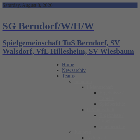
Skip
Saturday, August 8, 2026
to
content
SG Berndorf/W/H/W
Spielgemeinschaft TuS Berndorf, SV
Walsdorf, VfL Hillesheim, SV Wiesbaum
Home
Newsarchiv
Teams
Senioren
I.Mannschaft
Ergebnisse /
Tabelle
Spielberichte
II.Mannschaft
Ergebnisse /
Tabelle
Spielberichte
Junioren
A-Jugend