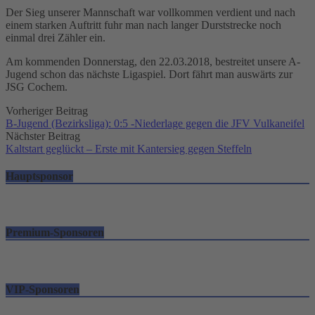
Der Sieg unserer Mannschaft war vollkommen verdient und nach
einem starken Auftritt fuhr man nach langer Durststrecke noch
einmal drei Zähler ein.
Am kommenden Donnerstag, den 22.03.2018, bestreitet unsere A-
Jugend schon das nächste Ligaspiel. Dort fährt man auswärts zur
JSG Cochem.
Post
Vorheriger Beitrag
B-Jugend (Bezirksliga): 0:5 -Niederlage gegen die JFV Vulkaneifel
navigation
Nächster Beitrag
Kaltstart geglückt – Erste mit Kantersieg gegen Steffeln
Hauptsponsor
Premium-Sponsoren
VIP-Sponsoren