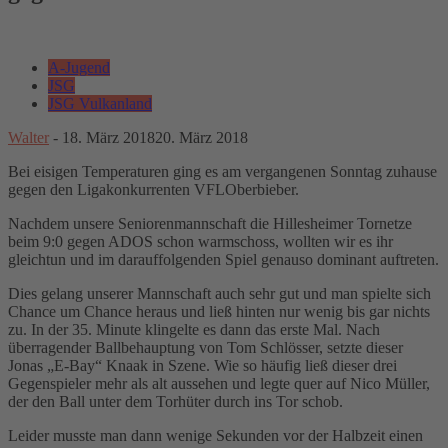
A-Jugend
JSG
JSG Vulkanland
Walter
-
18. März 2018
20. März 2018
Bei eisigen Temperaturen ging es am vergangenen Sonntag zuhause
gegen den Ligakonkurrenten VFLOberbieber.
Nachdem unsere Seniorenmannschaft die Hillesheimer Tornetze
beim 9:0 gegen ADOS schon warmschoss, wollten wir es ihr
gleichtun und im darauffolgenden Spiel genauso dominant auftreten.
Dies gelang unserer Mannschaft auch sehr gut und man spielte sich
Chance um Chance heraus und ließ hinten nur wenig bis gar nichts
zu. In der 35. Minute klingelte es dann das erste Mal. Nach
überragender Ballbehauptung von Tom Schlösser, setzte dieser
Jonas „E-Bay“ Knaak in Szene. Wie so häufig ließ dieser drei
Gegenspieler mehr als alt aussehen und legte quer auf Nico Müller,
der den Ball unter dem Torhüter durch ins Tor schob.
Leider musste man dann wenige Sekunden vor der Halbzeit einen