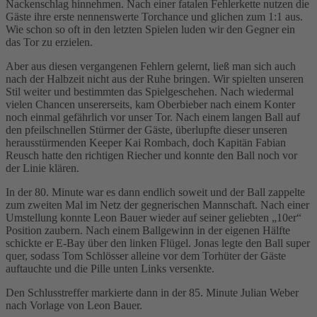
Nackenschlag hinnehmen. Nach einer fatalen Fehlerkette nutzen die
Gäste ihre erste nennenswerte Torchance und glichen zum 1:1 aus.
Wie schon so oft in den letzten Spielen luden wir den Gegner ein
das Tor zu erzielen.
Aber aus diesen vergangenen Fehlern gelernt, ließ man sich auch
nach der Halbzeit nicht aus der Ruhe bringen. Wir spielten unseren
Stil weiter und bestimmten das Spielgeschehen. Nach wiedermal
vielen Chancen unsererseits, kam Oberbieber nach einem Konter
noch einmal gefährlich vor unser Tor. Nach einem langen Ball auf
den pfeilschnellen Stürmer der Gäste, überlupfte dieser unseren
herausstürmenden Keeper Kai Rombach, doch Kapitän Fabian
Reusch hatte den richtigen Riecher und konnte den Ball noch vor
der Linie klären.
In der 80. Minute war es dann endlich soweit und der Ball zappelte
zum zweiten Mal im Netz der gegnerischen Mannschaft. Nach einer
Umstellung konnte Leon Bauer wieder auf seiner geliebten „10er“
Position zaubern. Nach einem Ballgewinn in der eigenen Hälfte
schickte er E-Bay über den linken Flügel. Jonas legte den Ball super
quer, sodass Tom Schlösser alleine vor dem Torhüter der Gäste
auftauchte und die Pille unten Links versenkte.
Den Schlusstreffer markierte dann in der 85. Minute Julian Weber
nach Vorlage von Leon Bauer.