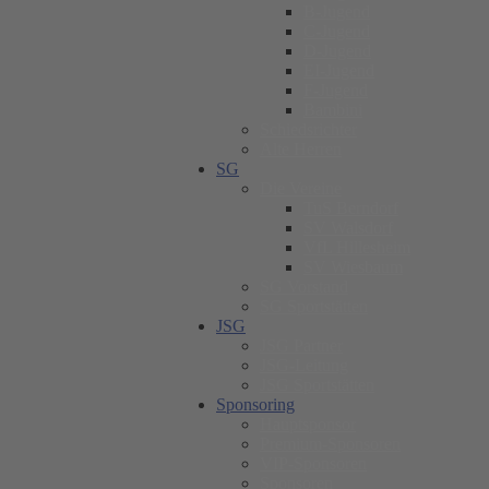
B-Jugend
C-Jugend
D-Jugend
EI-Jugend
F-Jugend
Bambini
Schiedsrichter
Alte Herren
SG
Die Vereine
TuS Berndorf
SV Walsdorf
VfL Hillesheim
SV Wiesbaum
SG Vorstand
SG Sportstätten
JSG
JSG Partner
JSG-Leitung
JSG Sportstätten
Sponsoring
Hauptsponsor
Premium-Sponsoren
VIP-Sponsoren
Sponsoren