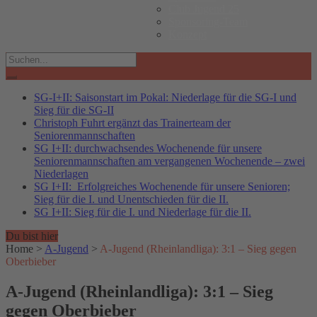
Club Jugend 25
Sponsoring-Team
Konzept
Search
for:
SG-I+II: Saisonstart im Pokal: Niederlage für die SG-I und
Sieg für die SG-II
Christoph Fuhrt ergänzt das Trainerteam der
Seniorenmannschaften
SG I+II: durchwachsendes Wochenende für unsere
Seniorenmannschaften am vergangenen Wochenende – zwei
Niederlagen
SG I+II: Erfolgreiches Wochenende für unsere Senioren;
Sieg für die I. und Unentschieden für die II.
SG I+II: Sieg für die I. und Niederlage für die II.
Du bist hier
Home
>
A-Jugend
>
A-Jugend (Rheinlandliga): 3:1 – Sieg gegen
Oberbieber
A-Jugend (Rheinlandliga): 3:1 – Sieg
gegen Oberbieber