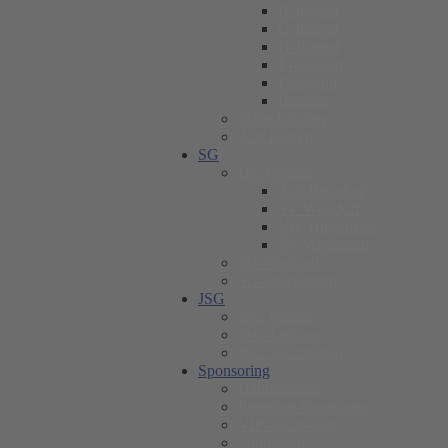
B-Jugend
C-Jugend
D-Jugend
EI-Jugend
F-Jugend
Bambini
Schiedsrichter
Alte Herren
SG
Die Vereine
TuS Berndorf
SV Walsdorf
VfL Hillesheim
SV Wiesbaum
SG Vorstand
SG Sportstätten
JSG
JSG Partner
JSG-Leitung
JSG Sportstätten
Sponsoring
Hauptsponsor
Premium-Sponsoren
VIP-Sponsoren
Sponsoren