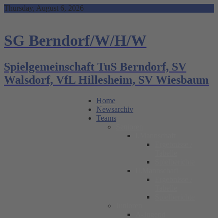
Skip
Thursday, August 6, 2026
to
content
SG Berndorf/W/H/W
Spielgemeinschaft TuS Berndorf, SV
Walsdorf, VfL Hillesheim, SV Wiesbaum
Home
Newsarchiv
Teams
Senioren
I.Mannschaft
Ergebnisse /
Tabelle
Spielberichte
II.Mannschaft
Ergebnisse /
Tabelle
Spielberichte
Junioren
A-Jugend