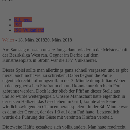
B-Jugend
JSG
JSG Vulkanland
Walter
-
18. März 2018
20. März 2018
Am Samstag mussten unsere Jungs dann wieder in der Meisterschaft
der Bezirksliga West ran. Gegner im Derbie auf dem
Kunstrasenplatz in Strohn war die JFV Vulkaneifel.
Dieses Spiel sollte man allerdings ganz schnell vergessen und es gibt
hierzu auch nicht viel zu schreiben. Dabei begann die Partie
eigentlich recht hoffnungsvoll. In der 3. Minute drang Julian Weber
in den gegnerischen Strafraum ein und konnte nur durch ein Foul
gebremst werden. Doch leider blieb der Pfiff an dieser Stelle aus
und so wurde weitergespielt. Unsere Mannschaft hatte eigentlich in
der ersten Halbzeit das Geschehen im Griff, konnte aber keine
wirklich zwingenden Chancen herausspielen. In der 34. Minute war
es dann der Gegner, der das 1:0 auf dem Fuß hatte. Letztendlich
wurde die Führung der Gäste mit vereinten Kräften vereitelt.
Die zweite Hälfte gestaltete sich völlig anders. Man hatte regelrecht