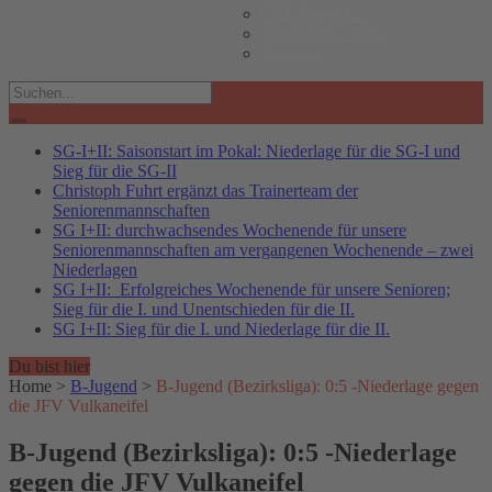
Club Jugend 25
Sponsoring-Team
Konzept
Search
for:
SG-I+II: Saisonstart im Pokal: Niederlage für die SG-I und
Sieg für die SG-II
Christoph Fuhrt ergänzt das Trainerteam der
Seniorenmannschaften
SG I+II: durchwachsendes Wochenende für unsere
Seniorenmannschaften am vergangenen Wochenende – zwei
Niederlagen
SG I+II: Erfolgreiches Wochenende für unsere Senioren;
Sieg für die I. und Unentschieden für die II.
SG I+II: Sieg für die I. und Niederlage für die II.
Du bist hier
Home
>
B-Jugend
>
B-Jugend (Bezirksliga): 0:5 -Niederlage gegen
die JFV Vulkaneifel
B-Jugend (Bezirksliga): 0:5 -Niederlage
gegen die JFV Vulkaneifel