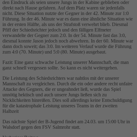
den Eindruck als seien unsere Jungs in der Kabine geblieben oder
direkt nach Hause gefahren. Auf dem Platz waren sie jedenfalls
nicht. Diese Situation nutzte der Gegner in der 42. Minute zur 1:0
Führung. In der 46. Minute war es dann eine ähnliche Situation wie
in der ersten Hälfte, als uns der Strafstoß verwehrt blieb. Diesmal
Pfiff der Schiedsrichter jedoch und den fälligen Elfmeter
verwandelte der Gegner zum 2:0. In der 54. Minute fast das 3:0,
diesmal konnte Jason jedoch noch abwehren. In der 60. Minute war
dann doch soweit; das 3:0. Im weiteren Verlauf wurde die Führung
zum 4:0 (70. Minute) und 5:0 (80. Minute) ausgebaut.
Fazit: Eine ganz schwache Leistung unserer Mannschaft, die man
ganz schnell vergessen sollte. So kann es nicht weitergehen.
Die Leistung des Schiedsrichters war nahtlos mit der unserer
Mannschaft zu vergleichen. Durch die ein oder andere recht unfaire
Attacke des Gegners, die er ungeahndet ließ, wurde das Spiel
unnötig hektisch und auch unsere Jungs ließen sich zu
Nicklichkeiten hinreißen. Dies soll allerdings keine Entschuldigung
für die katastrophale Leistung unseres Teams in der zweiten
Halbzeit
Das nächste Spiel der B-Jugend findet am 24.03. um 15:00 Uhr in
Walsdorf gegen den FSV Salmrohr statt.