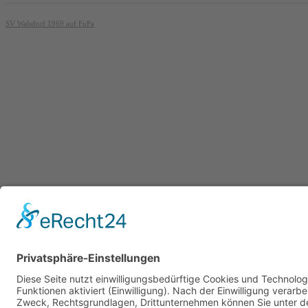
© 2026
SG B/W/H/W
Footer Menu
Datenschutz