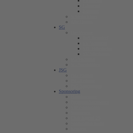
EI-Jugend
F-Jugend
Bambini
Schiedsrichter
Alte Herren
SG
Die Vereine
TuS Berndorf
SV Walsdorf
VfL Hillesheim
SV Wiesbaum
SG Vorstand
SG Sportstätten
JSG
JSG Partner
JSG-Leitung
JSG Sportstätten
Sponsoring
Hauptsponsor
Premium-Sponsoren
VIP-Sponsoren
Sponsoren
Club Jugend 25
Sponsoring-Team
Konzept