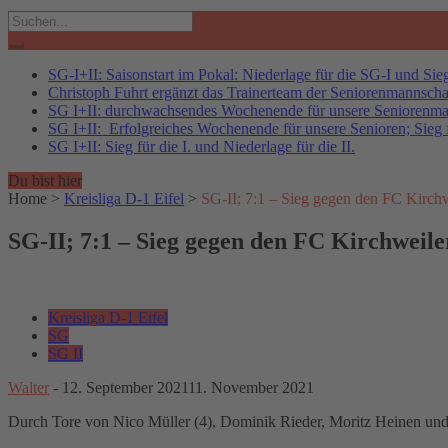
Search
for:
SG-I+II: Saisonstart im Pokal: Niederlage für die SG-I und Sieg
Christoph Fuhrt ergänzt das Trainerteam der Seniorenmannscha
SG I+II: durchwachsendes Wochenende für unsere Seniorenm
SG I+II: Erfolgreiches Wochenende für unsere Senioren; Sieg fü
SG I+II: Sieg für die I. und Niederlage für die II.
Du bist hier
Home
>
Kreisliga D-1 Eifel
>
SG-II; 7:1 – Sieg gegen den FC Kirchw
SG-II; 7:1 – Sieg gegen den FC Kirchweile
Kreisliga D-1 Eifel
SG
SG II
Walter
-
12. September 2021
11. November 2021
Durch Tore von Nico Müller (4), Dominik Rieder, Moritz Heinen und 