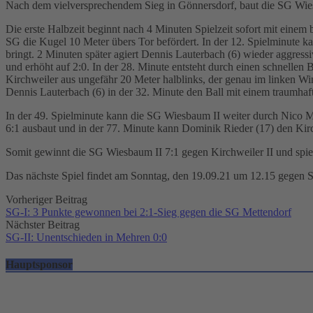
Nach dem vielversprechendem Sieg in Gönnersdorf, baut die SG Wiesb
Die erste Halbzeit beginnt nach 4 Minuten Spielzeit sofort mit einem 
SG die Kugel 10 Meter übers Tor befördert. In der 12. Spielminute k
bringt. 2 Minuten später agiert Dennis Lauterbach (6) wieder aggre
und erhöht auf 2:0. In der 28. Minute entsteht durch einen schnellen
Kirchweiler aus ungefähr 20 Meter halblinks, der genau im linken Wi
Dennis Lauterbach (6) in der 32. Minute den Ball mit einem traumhaf
In der 49. Spielminute kann die SG Wiesbaum II weiter durch Nico Mü
6:1 ausbaut und in der 77. Minute kann Dominik Rieder (17) den Kirc
Somit gewinnt die SG Wiesbaum II 7:1 gegen Kirchweiler II und spiel
Das nächste Spiel findet am Sonntag, den 19.09.21 um 12.15 gegen S
Post
Vorheriger Beitrag
SG-I: 3 Punkte gewonnen bei 2:1-Sieg gegen die SG Mettendorf
navigation
Nächster Beitrag
SG-II: Unentschieden in Mehren 0:0
Hauptsponsor