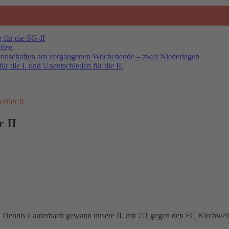
 für die SG-II
ften
annschaften am vergangenen Wochenende – zwei Niederlagen
r die I. und Unentschieden für die II.
eiler II
r II
Dennis Lauterbach gewann unsere II. mit 7:1 gegen den FC Kirchweile