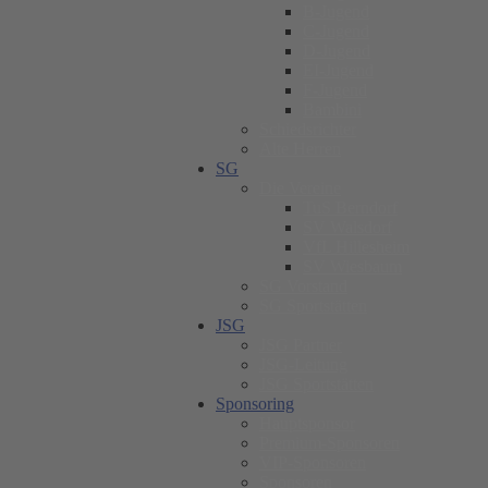
B-Jugend
C-Jugend
D-Jugend
EI-Jugend
F-Jugend
Bambini
Schiedsrichter
Alte Herren
SG
Die Vereine
TuS Berndorf
SV Walsdorf
VfL Hillesheim
SV Wiesbaum
SG Vorstand
SG Sportstätten
JSG
JSG Partner
JSG-Leitung
JSG Sportstätten
Sponsoring
Hauptsponsor
Premium-Sponsoren
VIP-Sponsoren
Sponsoren