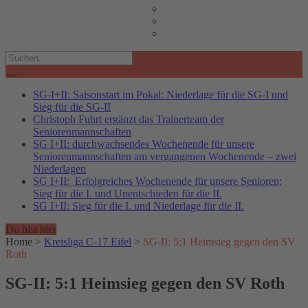
Club Jugend 25
Sponsoring-Team
Konzept
Search
for:
SG-I+II: Saisonstart im Pokal: Niederlage für die SG-I und
Sieg für die SG-II
Christoph Fuhrt ergänzt das Trainerteam der
Seniorenmannschaften
SG I+II: durchwachsendes Wochenende für unsere
Seniorenmannschaften am vergangenen Wochenende – zwei
Niederlagen
SG I+II: Erfolgreiches Wochenende für unsere Senioren;
Sieg für die I. und Unentschieden für die II.
SG I+II: Sieg für die I. und Niederlage für die II.
Du bist hier
Home
>
Kreisliga C-17 Eifel
>
SG-II: 5:1 Heimsieg gegen den SV
Roth
SG-II: 5:1 Heimsieg gegen den SV Roth