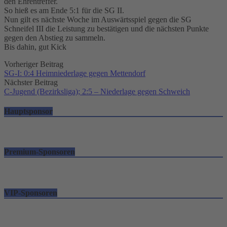
den Ehrentreffer.
So hieß es am Ende 5:1 für die SG II.
Nun gilt es nächste Woche im Auswärtsspiel gegen die SG
Schneifel III die Leistung zu bestätigen und die nächsten Punkte
gegen den Abstieg zu sammeln.
Bis dahin, gut Kick
Post
Vorheriger Beitrag
SG-I: 0:4 Heimniederlage gegen Mettendorf
navigation
Nächster Beitrag
C-Jugend (Bezirksliga); 2:5 – Niederlage gegen Schweich
Hauptsponsor
Premium-Sponsoren
VIP-Sponsoren