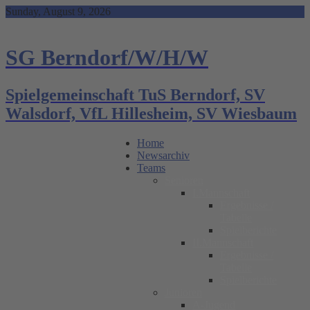
Skip
Sunday, August 9, 2026
to
content
SG Berndorf/W/H/W
Spielgemeinschaft TuS Berndorf, SV
Walsdorf, VfL Hillesheim, SV Wiesbaum
Home
Newsarchiv
Teams
Senioren
I.Mannschaft
Ergebnisse /
Tabelle
Spielberichte
II.Mannschaft
Ergebnisse /
Tabelle
Spielberichte
Junioren
A-Jugend