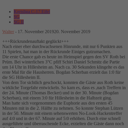
Kreisliga C-17 Eifel
SG
SG II
Walter
-
17. November 2019
20. November 2019
+++Rückrundenauftakt geglückt+++
Nach einer eher durchwachsenen Hinrunde, mit nur 6 Punkten aus
11 Spielen, hat man in der Rückrunde Einiges gutzumachen.
Die erste Chance gab es heute im Heimspiel gegen den SV Roth bei
Prüm. Bei winterlichen 3°C pfiff Schiri Daniel Schmitz die Partie
um 14 Uhr in Hillesheim an. Nach ca. 30 Sekunden klingelte es das
erste Mal für die Hausherren. Bogdan Scherban erzielt das 1:0 für
die SG Hillesheim II.
Von dem Tor sichtlich geschockt, konnten die Gäste aus Roth keine
wirkliche Torgefahr entwickeln. So kam es, dass es ,nach Treffern in
der 24. Minute (Thomas Becker) und in der 30. Minute (Bogdan
Scherban), mit einem 3:0 für Hillesheim in die Halbzeit ging.
Man hatte sich vorgenommen die Euphorie aus den ersten 45
Minuten mit in die 2. Hälfte zu nehmen. So konnte Stephan Lützen
in der 50. Minute mit einem sehenswerten No-Look-Hackentreffer
auf 4:0 und in der 67. Minute auf 5:0 erhöhen. Durch eine schnell
ausgeführte und überraschende Ecke, erzielten die Gäste dann noch