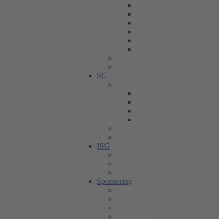
B-Jugend
C-Jugend
D-Jugend
EI-Jugend
F-Jugend
Bambini
Schiedsrichter
Alte Herren
SG
Die Vereine
TuS Berndorf
SV Walsdorf
VfL Hillesheim
SV Wiesbaum
SG Vorstand
SG Sportstätten
JSG
JSG Partner
JSG-Leitung
JSG Sportstätten
Sponsoring
Hauptsponsor
Premium-Sponsoren
VIP-Sponsoren
Sponsoren