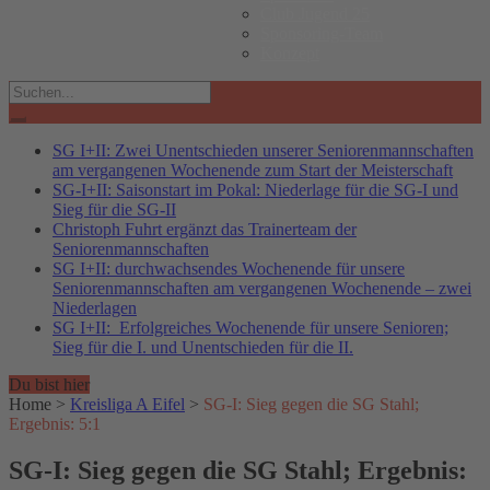
Club Jugend 25
Sponsoring-Team
Konzept
Search
for:
SG I+II: Zwei Unentschieden unserer Seniorenmannschaften
am vergangenen Wochenende zum Start der Meisterschaft
SG-I+II: Saisonstart im Pokal: Niederlage für die SG-I und
Sieg für die SG-II
Christoph Fuhrt ergänzt das Trainerteam der
Seniorenmannschaften
SG I+II: durchwachsendes Wochenende für unsere
Seniorenmannschaften am vergangenen Wochenende – zwei
Niederlagen
SG I+II: Erfolgreiches Wochenende für unsere Senioren;
Sieg für die I. und Unentschieden für die II.
Du bist hier
Home
>
Kreisliga A Eifel
>
SG-I: Sieg gegen die SG Stahl;
Ergebnis: 5:1
SG-I: Sieg gegen die SG Stahl; Ergebnis: