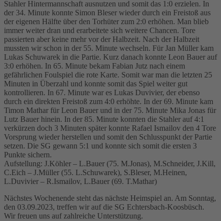
Stahler Hintermannschaft ausnutzen und somit das 1:0 erzielen. In
der 34. Minute konnte Simon Bleser wieder durch ein Freistoß aus
der eigenen Hälfte über den Torhüter zum 2:0 erhöhen. Man blieb
immer weiter dran und erarbeitete sich weitere Chancen. Tore
passierten aber keine mehr vor der Halbzeit. Nach der Halbzeit
mussten wir schon in der 55. Minute wechseln. Für Jan Müller kam
Lukas Schuwarek in die Partie. Kurz danach konnte Leon Bauer auf
3:0 erhöhen. In 65. Minute bekam Fabian Jutz nach einem
gefährlichen Foulspiel die rote Karte. Somit war man die letzten 25
Minuten in Überzahl und konnte somit das Spiel weiter gut
kontrollieren. In 67. Minute war es Lukas Duvivier, der ebenso
durch ein direkten Freistoß zum 4:0 erhöhte. In der 69. Minute kam
Timon Mathar für Leon Bauer und in der 75. Minute Mika Jonas für
Lutz Bauer hinein. In der 85. Minute konnten die Stahler auf 4:1
verkürzen doch 3 Minuten später konnte Rafael Ismailov den 4 Tore
Vorsprung wieder herstellen und somit den Schlusspunkt der Partie
setzen. Die SG gewann 5:1 und konnte sich somit die ersten 3
Punkte sichern.
Aufstellung: J.Köhler – L.Bauer (75. M.Jonas), M.Schneider, J.Kill,
C.Eich – J.Müller (55. L.Schuwarek), S.Bleser, M.Heinen,
L.Duvivier – R.Ismailov, L.Bauer (69. T.Mathar)
Nächstes Wochenende steht das nächste Heimspiel an. Am Sonntag,
den 03.09.2023, treffen wir auf die SG Echtersbach-Koosbüsch.
Wir freuen uns auf zahlreiche Unterstützung.