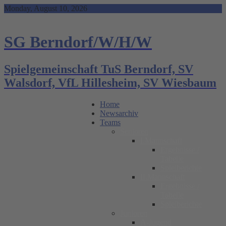
Skip
Monday, August 10, 2026
to
content
SG Berndorf/W/H/W
Spielgemeinschaft TuS Berndorf, SV
Walsdorf, VfL Hillesheim, SV Wiesbaum
Home
Newsarchiv
Teams
Senioren
I.Mannschaft
Ergebnisse /
Tabelle
Spielberichte
II.Mannschaft
Ergebnisse /
Tabelle
Spielberichte
Junioren
A-Jugend