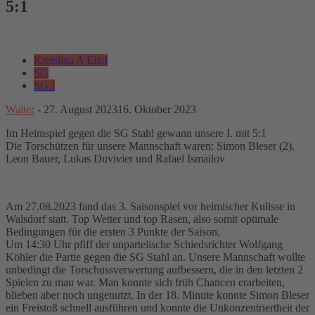
5:1
Kreisliga A Eifel
SG
SG I
Walter
-
27. August 2023
16. Oktober 2023
Im Heimspiel gegen die SG Stahl gewann unsere I. mit 5:1
Die Torschützen für unsere Mannschaft waren: Simon Bleser (2),
Leon Bauer, Lukas Duvivier und Rafael Ismailov
Am 27.08.2023 fand das 3. Saisonspiel vor heimischer Kulisse in
Walsdorf statt. Top Wetter und top Rasen, also somit optimale
Bedingungen für die ersten 3 Punkte der Saison.
Um 14:30 Uhr pfiff der unparteiische Schiedsrichter Wolfgang
Köhler die Partie gegen die SG Stahl an. Unsere Mannschaft wollte
unbedingt die Torschussverwertung aufbessern, die in den letzten 2
Spielen zu mau war. Man konnte sich früh Chancen erarbeiten,
blieben aber noch ungenutzt. In der 18. Minute konnte Simon Bleser
ein Freistoß schnell ausführen und konnte die Unkonzentriertheit der