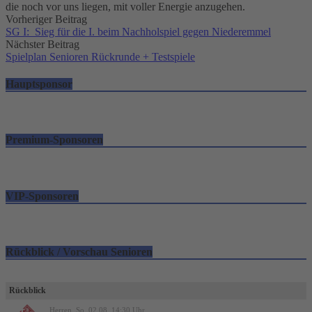
die noch vor uns liegen, mit voller Energie anzugehen.
Post
Vorheriger Beitrag
SG I: Sieg für die I. beim Nachholspiel gegen Niederemmel
navigation
Nächster Beitrag
Spielplan Senioren Rückrunde + Testspiele
Hauptsponsor
Premium-Sponsoren
VIP-Sponsoren
Rückblick / Vorschau Senioren