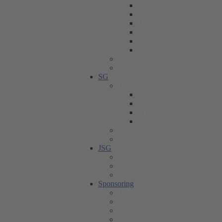
B-Jugend
C-Jugend
D-Jugend
EI-Jugend
F-Jugend
Bambini
Schiedsrichter
Alte Herren
SG
Die Vereine
TuS Berndorf
SV Walsdorf
VfL Hillesheim
SV Wiesbaum
SG Vorstand
SG Sportstätten
JSG
JSG Partner
JSG-Leitung
JSG Sportstätten
Sponsoring
Hauptsponsor
Premium-Sponsoren
VIP-Sponsoren
Sponsoren