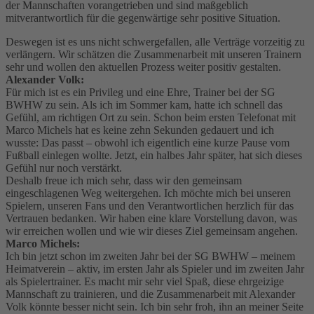
der Mannschaften vorangetrieben und sind maßgeblich
mitverantwortlich für die gegenwärtige sehr positive Situation.
Deswegen ist es uns nicht schwergefallen, alle Verträge vorzeitig zu
verlängern. Wir schätzen die Zusammenarbeit mit unseren Trainern
sehr und wollen den aktuellen Prozess weiter positiv gestalten.
Alexander Volk:
Für mich ist es ein Privileg und eine Ehre, Trainer bei der SG
BWHW zu sein. Als ich im Sommer kam, hatte ich schnell das
Gefühl, am richtigen Ort zu sein. Schon beim ersten Telefonat mit
Marco Michels hat es keine zehn Sekunden gedauert und ich
wusste: Das passt – obwohl ich eigentlich eine kurze Pause vom
Fußball einlegen wollte. Jetzt, ein halbes Jahr später, hat sich dieses
Gefühl nur noch verstärkt.
Deshalb freue ich mich sehr, dass wir den gemeinsam
eingeschlagenen Weg weitergehen. Ich möchte mich bei unseren
Spielern, unseren Fans und den Verantwortlichen herzlich für das
Vertrauen bedanken. Wir haben eine klare Vorstellung davon, was
wir erreichen wollen und wie wir dieses Ziel gemeinsam angehen.
Marco Michels:
Ich bin jetzt schon im zweiten Jahr bei der SG BWHW – meinem
Heimatverein – aktiv, im ersten Jahr als Spieler und im zweiten Jahr
als Spielertrainer. Es macht mir sehr viel Spaß, diese ehrgeizige
Mannschaft zu trainieren, und die Zusammenarbeit mit Alexander
Volk könnte besser nicht sein. Ich bin sehr froh, ihn an meiner Seite