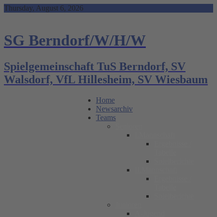
Skip
Thursday, August 6, 2026
to
content
SG Berndorf/W/H/W
Spielgemeinschaft TuS Berndorf, SV
Walsdorf, VfL Hillesheim, SV Wiesbaum
Home
Newsarchiv
Teams
Senioren
I.Mannschaft
Ergebnisse /
Tabelle
Spielberichte
II.Mannschaft
Ergebnisse /
Tabelle
Spielberichte
Junioren
A-Jugend