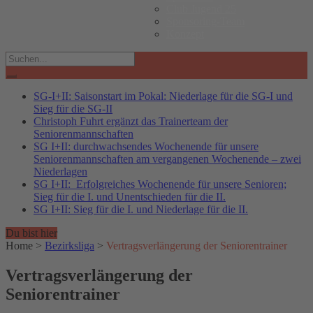
Club Jugend 25
Sponsoring-Team
Konzept
Search
for:
SG-I+II: Saisonstart im Pokal: Niederlage für die SG-I und
Sieg für die SG-II
Christoph Fuhrt ergänzt das Trainerteam der
Seniorenmannschaften
SG I+II: durchwachsendes Wochenende für unsere
Seniorenmannschaften am vergangenen Wochenende – zwei
Niederlagen
SG I+II: Erfolgreiches Wochenende für unsere Senioren;
Sieg für die I. und Unentschieden für die II.
SG I+II: Sieg für die I. und Niederlage für die II.
Du bist hier
Home
>
Bezirksliga
>
Vertragsverlängerung der Seniorentrainer
Vertragsverlängerung der
Seniorentrainer