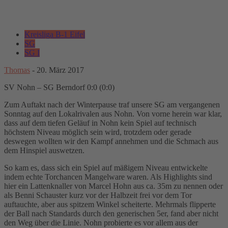
Kreisliga B-1 Eifel
SG
SG I
Thomas
-
20. März 2017
SV Nohn – SG Berndorf 0:0 (0:0)
Zum Auftakt nach der Winterpause traf unsere SG am vergangenen
Sonntag auf den Lokalrivalen aus Nohn. Von vorne herein war klar,
dass auf dem tiefen Geläuf in Nohn kein Spiel auf technisch
höchstem Niveau möglich sein wird, trotzdem oder gerade
deswegen wollten wir den Kampf annehmen und die Schmach aus
dem Hinspiel auswetzen.
So kam es, dass sich ein Spiel auf mäßigem Niveau entwickelte
indem echte Torchancen Mangelware waren. Als Highlights sind
hier ein Lattenknaller von Marcel Hohn aus ca. 35m zu nennen oder
als Benni Schauster kurz vor der Halbzeit frei vor dem Tor
auftauchte, aber aus spitzem Winkel scheiterte. Mehrmals flipperte
der Ball nach Standards durch den generischen 5er, fand aber nicht
den Weg über die Linie. Nohn probierte es vor allem aus der