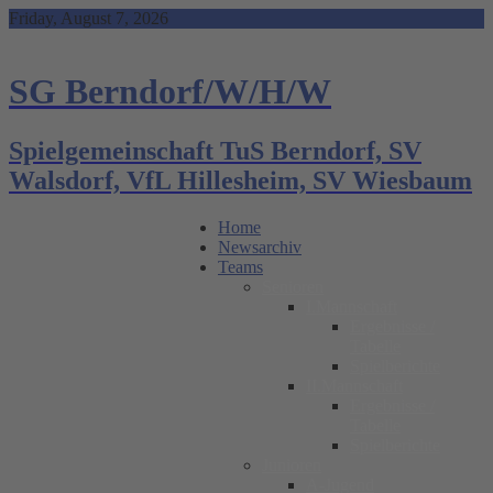
Skip
Friday, August 7, 2026
to
content
SG Berndorf/W/H/W
Spielgemeinschaft TuS Berndorf, SV
Walsdorf, VfL Hillesheim, SV Wiesbaum
Home
Newsarchiv
Teams
Senioren
I.Mannschaft
Ergebnisse /
Tabelle
Spielberichte
II.Mannschaft
Ergebnisse /
Tabelle
Spielberichte
Junioren
A-Jugend