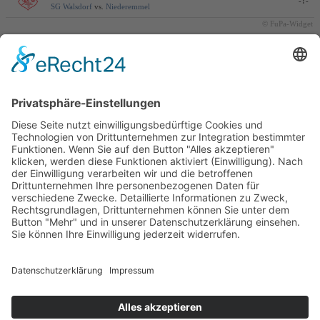
© 2026
SG B/W/H/W
Footer Menu