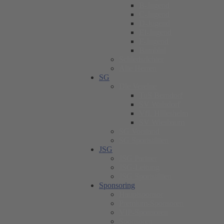
B-Jugend
C-Jugend
D-Jugend
EI-Jugend
F-Jugend
Bambini
Schiedsrichter
Alte Herren
SG
Die Vereine
TuS Berndorf
SV Walsdorf
VfL Hillesheim
SV Wiesbaum
SG Vorstand
SG Sportstätten
JSG
JSG Partner
JSG-Leitung
JSG Sportstätten
Sponsoring
Hauptsponsor
Premium-Sponsoren
VIP-Sponsoren
Sponsoren