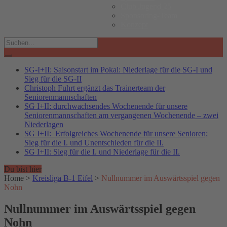
Club Jugend 25
Sponsoring-Team
Konzept
Search
for:
SG-I+II: Saisonstart im Pokal: Niederlage für die SG-I und
Sieg für die SG-II
Christoph Fuhrt ergänzt das Trainerteam der
Seniorenmannschaften
SG I+II: durchwachsendes Wochenende für unsere
Seniorenmannschaften am vergangenen Wochenende – zwei
Niederlagen
SG I+II: Erfolgreiches Wochenende für unsere Senioren;
Sieg für die I. und Unentschieden für die II.
SG I+II: Sieg für die I. und Niederlage für die II.
Du bist hier
Home
>
Kreisliga B-1 Eifel
>
Nullnummer im Auswärtsspiel gegen
Nohn
Nullnummer im Auswärtsspiel gegen
Nohn